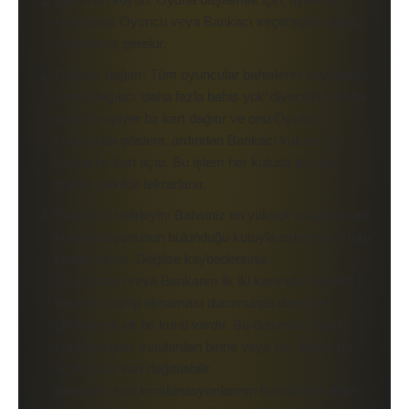
kullanarak Oyuncu veya Bankacı seçeneğine bahis
yatırmanız gerekir.
Dağıtıcı dağıtır: Tüm oyuncular bahislerini koyduktan
sonra dağıtıcı ‘daha fazla bahis yok’ diyecektir. Daha
sonra krupiyer bir kart dağıtır ve onu Oyuncu
kutusunda gösterir, ardından Bankacı kutusu için
başka bir kart açar. Bu işlem her kutuda iki kart
olacak şekilde tekrarlanır.
Kazananı belirleyin: Bahsiniz en yüksek sıradaki kart
kombinasyonunun bulunduğu kutuyla eşleşirse o turu
kazanırsınız. Değilse kaybedersiniz.
Oyuncunun veya Bankanın ilk iki kartından toplam 8
veya 9’a sahip olmaması durumunda devreye
girebilecek ek bir kural vardır. Bu durumda, belirli
kurallara göre kutulardan birine veya her ikisine de
üçüncü bir kart dağıtılabilir.
bakara’ın kart kombinasyonlarının kurallarının diğer