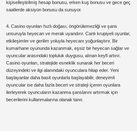
kişiselleştirilmiş hesap bonusu, erken kuş bonusu ve gece geç
saatlerde aksiyon bonusu da sunuyor.
4. Casino oyunları hızlı doğası, öngörülemezliği ve şans
unsuruyla heyecan ve merak uyandırır. Canlı krupiyeli oyunlar,
etkileşimler ve gerilim yoluyla heyecanı yoğunlaştırır. Bir
kumarhane oyununda kazanmak, eşsiz bir heyecan sağlar ve
oyuncular arasındaki topluluk duygusu, alınan keyfi artırır.
Casino oyunları, stratejide esneklik sunarak her beceri
düzeyindeki ve ilgi alanındaki oyunculara hitap eder. Yeni
başlayanlar daha basit oyunlarla başlayabilir, deneyimli
oyuncular ise daha fazla beceri ve strateji içeren oyunlara
ilerleyerek oyuncuların kazanma şanslarını artırmak için
becerilerini kullanmalarına olanak tanır.