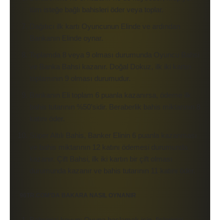
tüm isteğe bağlı bahisleri öder veya toplar.
Dağıtıcı ilk kartı Oyuncunun Elinde ve ardından
Bankanın Elinde oynar.
Toplamda 8 veya 9 olması durumunda Oyuncu Bahsi
ve Banka Bahsi kazanır. Doğal Dokuz, ilk iki kartın
toplamının 9 olması durumudur.
Bankanın Eli toplam 6 puanla kazanırsa, ödeme ilk
bahis tutarının %50’sidir. Beraberlik bahis miktarının 8
katını öder.
Süper Altılı Bahis, Banker Elinin 6 puanla kazanması
ve bahis miktarının 12 katını ödemesi durumunda
kazanır. Çift Bahsi, ilk iki kartın bir çift olması
durumunda kazanır ve bahis tutarının 11 katını öder.
96TR.COM’DA BAKARA NASIL OYNANIR
Bahsinizi koyun: Oyuna başlamak için, fişlerinizi