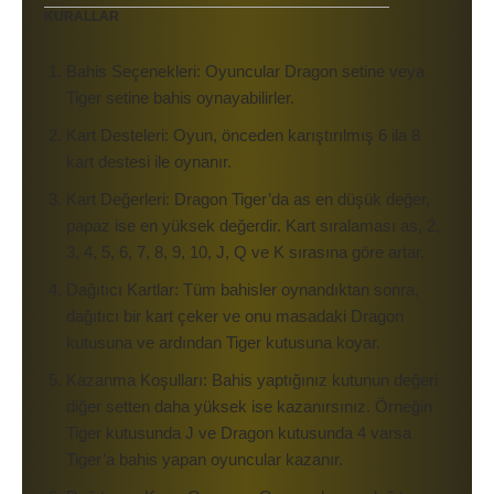
KURALLAR
Bahis Seçenekleri: Oyuncular Dragon setine veya
Tiger setine bahis oynayabilirler.
Kart Desteleri: Oyun, önceden karıştırılmış 6 ila 8
kart destesi ile oynanır.
Kart Değerleri: Dragon Tiger’da as en düşük değer,
papaz ise en yüksek değerdir. Kart sıralaması as, 2,
3, 4, 5, 6, 7, 8, 9, 10, J, Q ve K sırasına göre artar.
Dağıtıcı Kartlar: Tüm bahisler oynandıktan sonra,
dağıtıcı bir kart çeker ve onu masadaki Dragon
kutusuna ve ardından Tiger kutusuna koyar.
Kazanma Koşulları: Bahis yaptığınız kutunun değeri
diğer setten daha yüksek ise kazanırsınız. Örneğin
Tiger kutusunda J ve Dragon kutusunda 4 varsa
Tiger’a bahis yapan oyuncular kazanır.