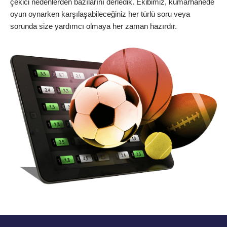
çekici nedenlerden bazılarını derledik. Ekibimiz, kumarhanede
oyun oynarken karşılaşabileceğiniz her türlü soru veya
sorunda size yardımcı olmaya her zaman hazırdır.