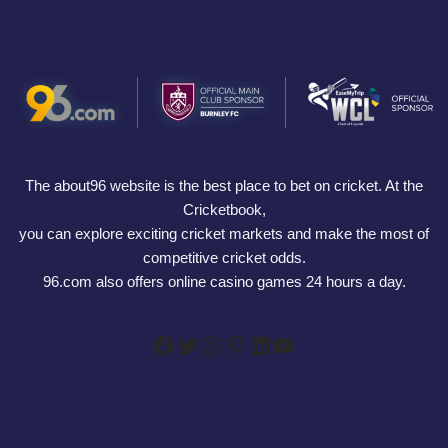
The about96 website is the best place to bet on cricket. At the
Cricketbook,
you can explore exciting cricket markets and make the most of
competitive cricket odds.
96.com also offers online casino games 24 hours a day.