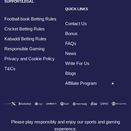
SUPPORT/LEGAL
QUICK LINKS
Football book Betting Rules
Contact Us
Cricket Betting Rules
Bonus
Kabaddi Betting Rules
FAQs
Responsible Gaming
News
Privacy and Cookie Policy
Write For Us
T&Cs
Blogs
Affiliate Program
Please play responsibly and enjoy our sports and gaming
experience.