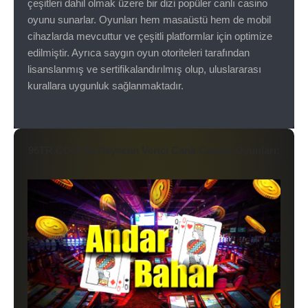
çeşitleri dahil olmak üzere bir dizi popüler canlı casino
oyunu sunarlar. Oyunları hem masaüstü hem de mobil
cihazlarda mevcuttur ve çeşitli platformlar için optimize
edilmiştir. Ayrıca saygın oyun otoriteleri tarafından
lisanslanmış ve sertifikalandırılmış olup, uluslararası
kurallara uygunluk sağlanmaktadır.
96TR.COM’da Heyecan Verici Canlı Casino Oyunları: