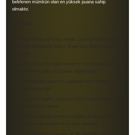
belirlenen mümkün olan en yüksek puana sahip
olmaktır.
KURALLAR
bakara’ta beş tür bahis vardır: Oyuncu Bahisi, Banka
Bahisi, Beraberlik Bahsi, Süper Altılı Bahis ve Çift
Bahsi.
Kartlar 1’den 9’a kadar sıralanır; 9 en yüksek kart, 10
ve resimli kartlar ise 0 puan değerindedir.
Bir elin toplam puanı 9’u aştığında ikinci rakam
toplam puan olur.
9’a en yakın bahis, Oyuncu Bahsi veya Bankacı
Bahsi oyunu kazanır.
Bir bahisin toplam puanının toplamı 8 veya 9’a
ulaşmıyorsa, krupiye ek bir kart çekebilir.
Beraberlikte ne el kazanır ne de kaybeder; krupiyer