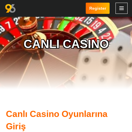
Register
Skip
to
content
CANLI CASINO
Canlı Casino Oyunlarına
Giriş