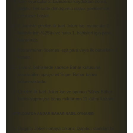
Tüm oyuncular 2. bahislerini koyduktan sonra,
dağıtıcı her sette dönüşümlü olarak yeniden kart
çekmeye başlar.
2. bahiste çekilen ilk kart Joker ise, oyuncular 2.
bahislerinin %25’ini ve hatta 1. bahisleri için para
kazanırlar.
Kazanmanın ödemesi eşit para veya ilk bahislerin 1
katıdır.
1. ve 2. bahislerde sadece Bahar kutusuna
konulabilen opsiyonel Süper Bahar bahisi
bulunmaktadır.
Çekilen ilk kart Joker ise ve oyuncu Süper Bahar
bahisi yapmışsa bahis miktarının 11 katını kazanır.
96TR.COM’DA ANDAR BAHAR NASIL OYNANIR
Dağıtıcı Joker’i ortaya çıkarır: Dağıtıcı standart bir