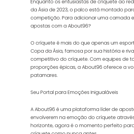
Enquanto os entusiastas de críquete ao 
da Ásia de 2023, o palco está montado par
competição. Para adicionar uma camada ex
apostas com a About96?
O críquete é mais do que apenas um esport
Copa da Ásia, famosa por sua história e riva
competitivo do críquete. Com equipes de t
proporções épicas, a About96 oferece a v
patamares.
Seu Portal para Emoções Inigualáveis
A About96 é uma plataforma líder de apost
envolverem na emoção do críquete através
horizonte, agora é o momento perfeito para
críquete como nunca antes.