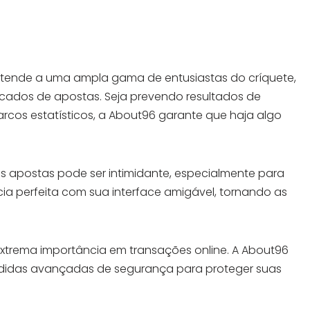
atende a uma ampla gama de entusiastas do críquete,
ados de apostas. Seja prevendo resultados de
cos estatísticos, a About96 garante que haja algo
s apostas pode ser intimidante, especialmente para
cia perfeita com sua interface amigável, tornando as
extrema importância em transações online. A About96
edidas avançadas de segurança para proteger suas