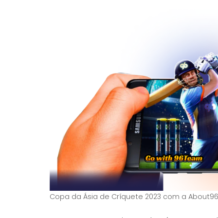
Copa da Ásia de Críquete 2023 com a About9