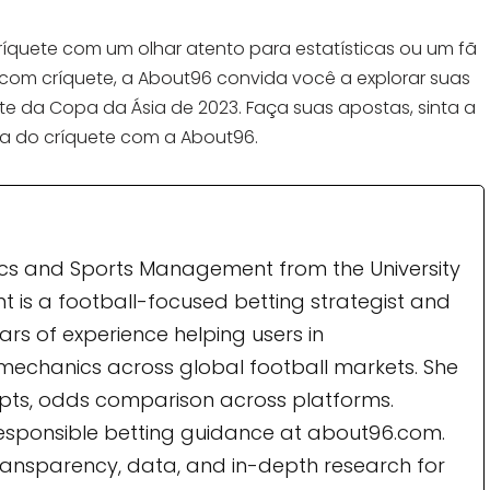
íquete com um olhar atento para estatísticas ou um fã
 com críquete, a About96 convida você a explorar suas
nte da Copa da Ásia de 2023. Faça suas apostas, sinta a
cia do críquete com a About96.
tics and Sports Management from the University
ent is a football-focused betting strategist and
ars of experience helping users in
mechanics across global football markets. She
epts, odds comparison across platforms.
responsible betting guidance at about96.com.
 transparency, data, and in-depth research for