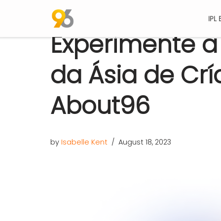
IPL
Skip
Experimente 
to
content
da Ásia de Cr
About96
by
Isabelle Kent
August 18, 2023