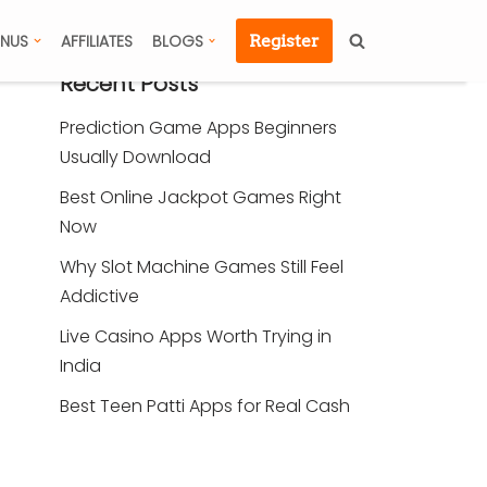
NUS
AFFILIATES
BLOGS
Register
Recent Posts
Prediction Game Apps Beginners
Usually Download
Best Online Jackpot Games Right
Now
Why Slot Machine Games Still Feel
Addictive
Live Casino Apps Worth Trying in
India
Best Teen Patti Apps for Real Cash