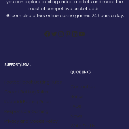
you can explore exciting cricket markets and make the
most of competitive cricket odds.
96.com also offers online casino games 24 hours a day.
SUPPORT/LEGAL
QUICK LINKS
Football book Betting Rules
Contact Us
Cricket Betting Rules
Bonus
Kabaddi Betting Rules
FAQs
Responsible Gaming
News
Privacy and Cookie Policy
Write For Us