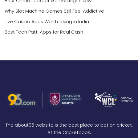
Best Online Jackpot Games Right Now
Why Slot Machine Games Still Feel Addictive
Live Casino Apps Worth Trying in India
Best Teen Patti Apps for Real Cash
The about96 website is the best place to bet on cricket.
At the Cricketbook,